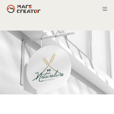
跳
至
主
要
內
容