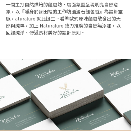
一間主打自然烘焙的麵包坊，店面氛圍呈現明亮自然意
象，以『隱身於麥田裡的工作坊瀰漫著麵包香』為設計靈
感，aturalure 就此誕生。看準歐式原味麵包散發出的天
然與純粹，加上 Naturalure 致力推廣的自然無添加，以
回歸純淨、傳遞食材美好的設計原則。