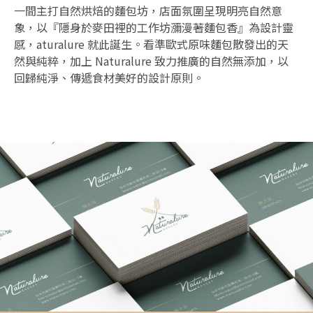
一間主打自然烘焙的麵包坊，店面氛圍呈現明亮自然意
象，以『隱身於麥田裡的工作坊瀰漫著麵包香』為設計靈
感，aturalure 就此誕生。看準歐式原味麵包散發出的天
然與純粹，加上 Naturalure 致力推廣的自然無添加，以
回歸純淨、傳遞食材美好的設計原則。