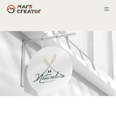
コ
ン
テ
ン
ツ
へ
ス
キ
ッ
プ