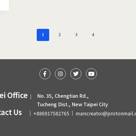
1
2
3
4
ei Office
No. 35, Chengtian Rd.,
1
Tucheng Dist., New Taipei City
act Us
+886917582765
marscreator@protonmail