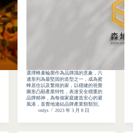
選擇蜂巢輪廓作為品牌識的意象，六
邊形列為最堅固的造型之一，成為蜜
蜂居住以及繁殖的家，以穩健的視覺
圖形凸顯產業特性，表達安全穩重的
品牌精神，為每個家庭建造安心的避
風港，直覺地連結品牌產業類類別。
onlys
2023 年 3 月 8 日