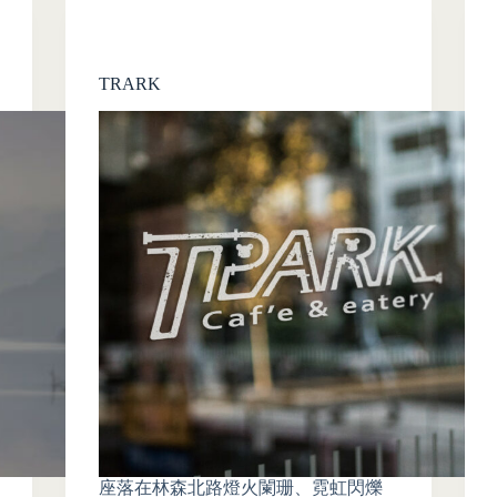
TRARK
座落在林森北路燈火闌珊、霓虹閃爍