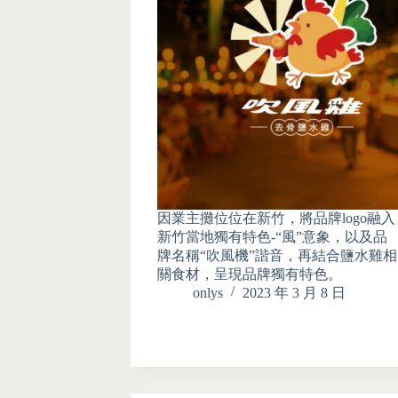
因業主攤位位在新竹，將品牌logo融入
新竹當地獨有特色-“風”意象，以及品
牌名稱“吹風機”諧音，再結合鹽水雞相
關食材，呈現品牌獨有特色。
onlys
2023 年 3 月 8 日