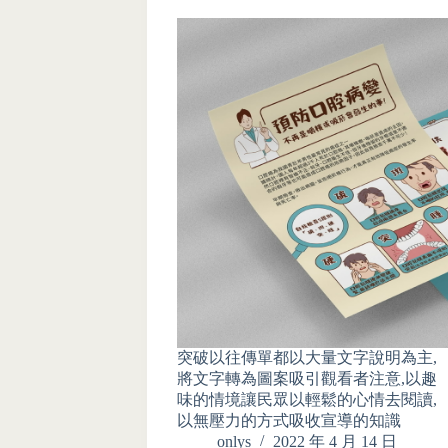
突破以往傳單都以大量文字說明為主,
將文字轉為圖案吸引觀看者注意,以趣
味的情境讓民眾以輕鬆的心情去閱讀,
以無壓力的方式吸收宣導的知識
onlys
2022 年 4 月 14 日