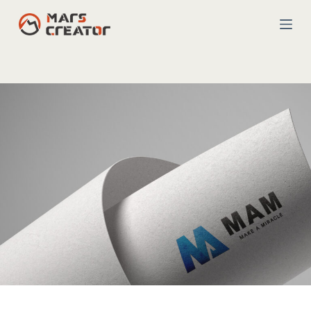
跳
至
主
要
內
容