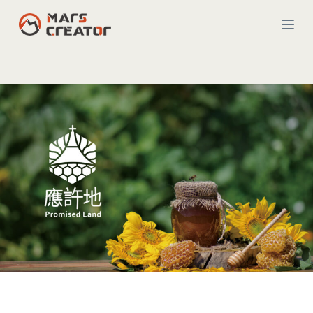
跳
至
主
要
內
容