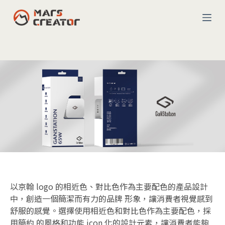
コ
ン
テ
ン
ツ
へ
ス
キ
ッ
プ
以京翰 logo 的相近色、對比色作為主要配色的產品設計
中，創造一個簡潔而有力的品牌 形象，讓消費者視覺感到
舒服的感覺。選擇使用相近色和對比色作為主要配色，採
用簡約 的風格和功能 icon 化的設計元素，讓消費者能夠