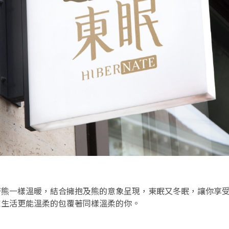
著熊一樣溫暖，結合擁抱及熊的意象呈現，東眠又冬眠，讓你享
家生活更能溫柔的包覆著同樣溫柔的你。