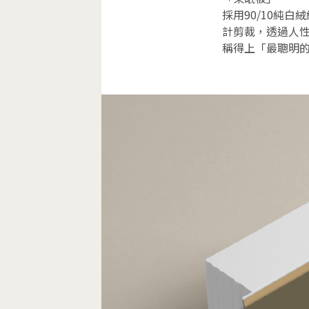
採用90/10純
計剪裁，透過人
稱得上「最聰明