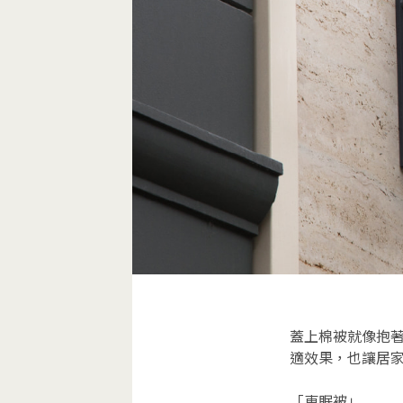
蓋上棉被就像抱
適效果，也讓居
「東眠被」