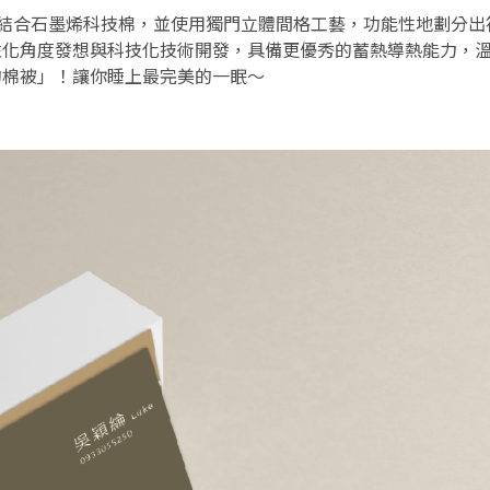
白絨結合石墨烯科技棉，並使用獨門立體間格工藝，功能性地劃分
性化角度發想與科技化技術開發，具備更優秀的蓄熱導熱能力，
的棉被」！讓你睡上最完美的一眠～