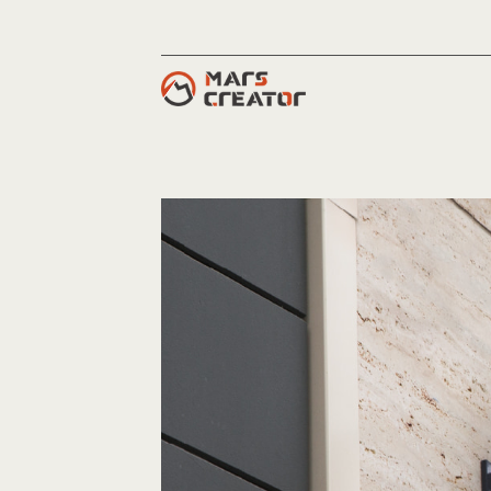
跳
至
主
要
內
容