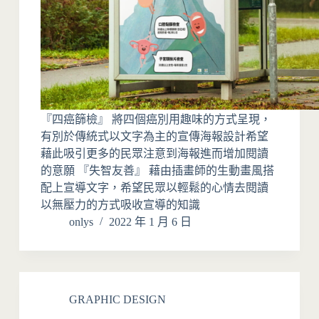
『四癌篩檢』 將四個癌別用趣味的方式呈現，
有別於傳統式以文字為主的宣傳海報設計希望
藉此吸引更多的民眾注意到海報進而增加閱讀
的意願 『失智友善』 藉由插畫師的生動畫風搭
配上宣導文字，希望民眾以輕鬆的心情去閱讀
以無壓力的方式吸收宣導的知識
onlys
2022 年 1 月 6 日
GRAPHIC DESIGN