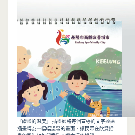
『繪畫的溫度』 插畫師將每個宣導的文字透過
插畫轉為一幅幅溫馨的畫面，讓民眾在欣賞插