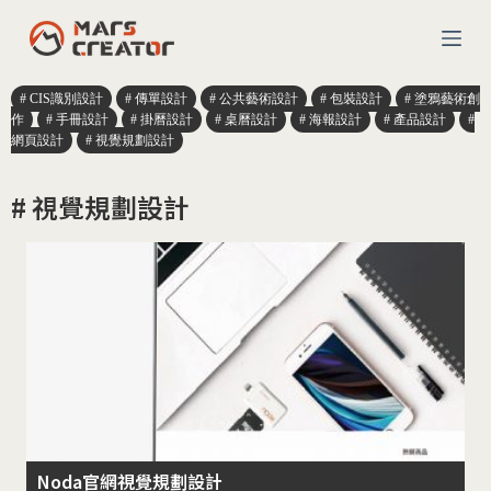
コ
ン
テ
ン
CIS識別設計
傳單設計
公共藝術設計
包裝設計
塗鴉藝術創
ツ
作
手冊設計
掛曆設計
桌曆設計
海報設計
產品設計
へ
網頁設計
視覺規劃設計
ス
キ
# 視覺規劃設計
ッ
プ
Noda官網視覺規劃設計