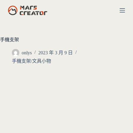
跳
至
主
要
內
手機支架
容
onlys
2023 年 3 月 9 日
手機支架/文具小物