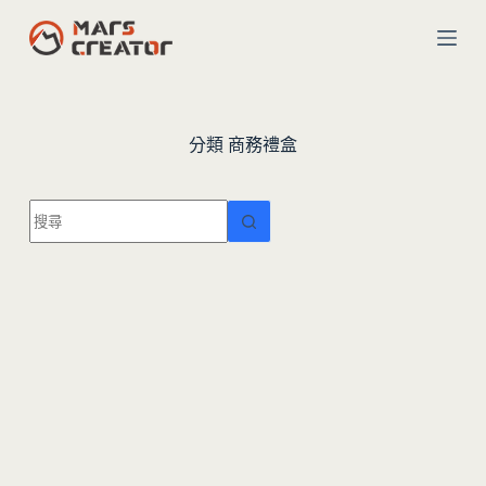
跳
至
主
要
內
分類
商務禮盒
容